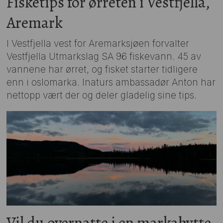
Fisketips for ørreten i Vestfjella,
Aremark
I Vestfjella vest for Aremarksjøen forvalter
Vestfjella Utmarkslag SA 96 fiskevann. 45 av
vannene har ørret, og fisket starter tidligere
enn i oslomarka. Inaturs ambassadør Anton har
nettopp vært der og deler gladelig sine tips.
Vil du overnatte i en markahytte