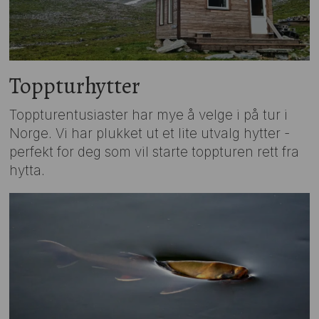
Toppturhytter
Toppturentusiaster har mye å velge i på tur i
Norge. Vi har plukket ut et lite utvalg hytter -
perfekt for deg som vil starte toppturen rett fra
hytta.