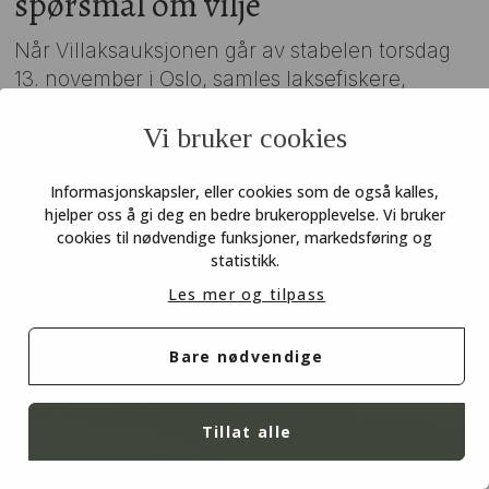
spørsmål om vilje
Når Villaksauksjonen går av stabelen torsdag
13. november i Oslo, samles laksefiskere,
elveeiere og andre laksevenner for en felles
Vi bruker cookies
sak. Auksjonen, arrangert av den frivillige
organisasjonen Redd Villaksen, har gjennom
årene samlet inn over 30 millioner kroner til
Informasjonskapsler, eller cookies som de også kalles,
hjelper oss å gi deg en bedre brukeropplevelse. Vi bruker
konkrete tiltak for villaks og sjøørret.
cookies til nødvendige funksjoner, markedsføring og
statistikk.
Les mer og tilpass
Bare nødvendige
Tillat alle