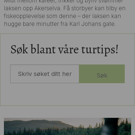
Midt mellom kafeer, trikker og byliv svømmer
laksen opp Akerselva. Få storbyer kan tilby en
fiskeopplevelse som denne – der laksen kan
hugge bare minutter fra Karl Johans gate.
Søk blant våre turtips!
Søk