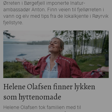
tips
Ørreten i Børgefjell imponerte Inatur-
ambassadør Anton. Finn veien til fjellørreten i
til
vann og elv med tips fra de lokalkjente i Røyrvik
fjellstyre.
turer
over
hele
Norge.
Fisketurer,
jaktturer
Helene Olafsen finner lykken
og
som hyttenomade
hytteturer!
Helene Olafsen tok familien med til