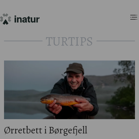
TURTIPS
Turtips
fra
inatur.no
-
finn
Ørretbett i Børgefjell