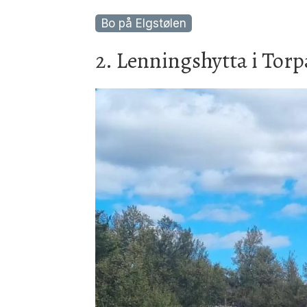
Bo på Elgstølen
2. Lenningshytta i Tor