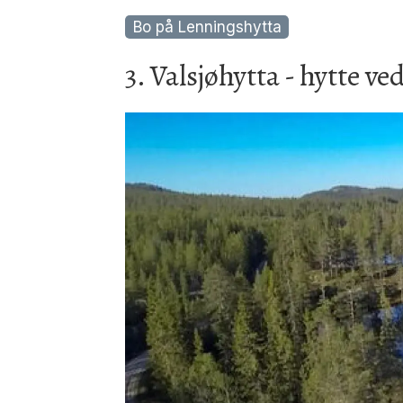
Bo på Lenningshytta
3. Valsjøhytta - hytte v