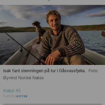
Isak fant stemningen på tur i Gåsvassfjella.
Foto:
Øyvind Nordal Næss
Inatur
AS
TURTIPS |
HYTTER