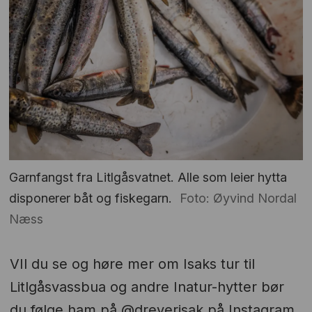
Garnfangst fra Litlgåsvatnet. Alle som leier hytta
disponerer båt og fiskegarn.
Foto: Øyvind Nordal
Næss
VIl du se og høre mer om Isaks tur til
Litlgåsvassbua og andre Inatur-hytter bør
du følge ham på @dreyerisak på Instagram.