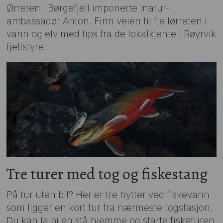
Ørreten i Børgefjell imponerte Inatur-
ambassadør Anton. Finn veien til fjellørreten i
vann og elv med tips fra de lokalkjente i Røyrvik
fjellstyre.
Tre turer med tog og fiskestang
På tur uten bil? Her er tre hytter ved fiskevann
som ligger en kort tur fra nærmeste togstasjon.
Du kan la bilen stå hjemme og starte fisketuren