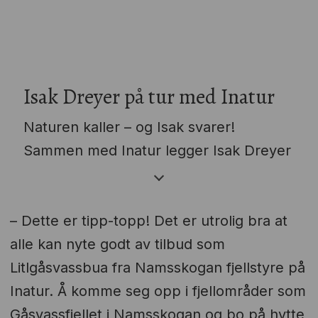
Isak Dreyer på tur med Inatur
Naturen kaller – og Isak svarer!
Sammen med Inatur legger Isak Dreyer
ut på tur for å utforske skjulte perler,
teste fiskelykken og gi deg inspirasjon
– Dette er tipp-topp! Det er utrolig bra at
til ditt neste eventyr.
alle kan nyte godt av tilbud som
Les om turene her.
Litlgåsvassbua fra Namsskogan fjellstyre på
Inatur. Å komme seg opp i fjellområder som
Gåsvassfjellet i Namsskogan og bo på hytte