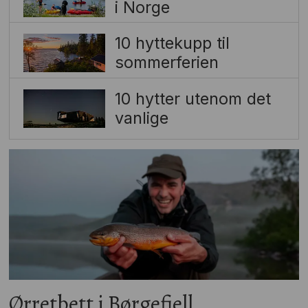
i Norge
10 hyttekupp til
sommerferien
10 hytter utenom det
vanlige
Ørretbett i Børgefjell