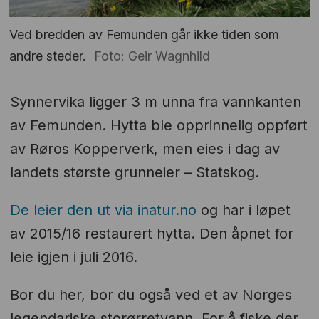
Ved bredden av Femunden går ikke tiden som
andre steder.
Foto: Geir Wagnhild
Synnervika ligger 3 m unna fra vannkanten
av Femunden. Hytta ble opprinnelig oppført
av Røros Kopperverk, men eies i dag av
landets største grunneier – Statskog.
De leier den ut via inatur.no
og har i løpet
av 2015/16 restaurert hytta. Den åpnet for
leie igjen i juli 2016.
Bor du her, bor du også ved et av Norges
legendariske storørretvann. For å fiske der