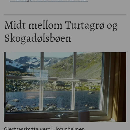
Midt mellom Turtagrø og
Skogadølsbøen
Gjertvasshytta vest i Jotunheimen