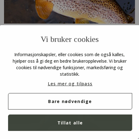
Fjellfisketips for Nord-, Sør-, og
Vi bruker cookies
Midt-Norge
Informasjonskapsler, eller cookies som de også kalles,
Tre utleiehytter i fjellet, tre fiskekort, tre
hjelper oss å gi deg en bedre brukeropplevelse. Vi bruker
cookies til nødvendige funksjoner, markedsføring og
landsdeler. Felles for dem er ørret eller røye i
statistikk.
vann du ser fra hytteveggen. Utleierne er to
Les mer og tilpass
fjellstyrer og en jeger- og fiskerforening og det
borger for at hyttene er lagt på riktig sted, ved
riktig vann.
Bare nødvendige
Tillat alle