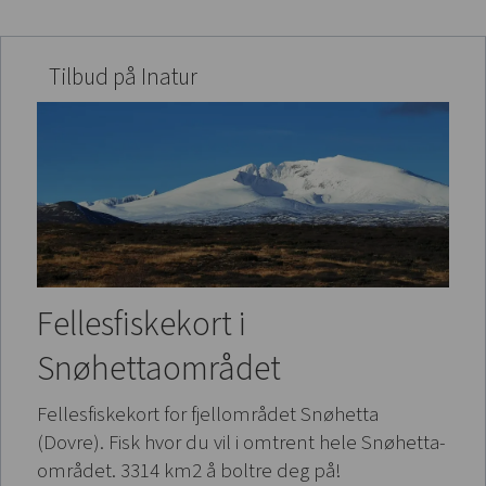
Tilbud på Inatur
Fellesfiskekort i
Snøhettaområdet
Fellesfiskekort for fjellområdet Snøhetta
(Dovre). Fisk hvor du vil i omtrent hele Snøhetta-
området. 3314 km2 å boltre deg på!