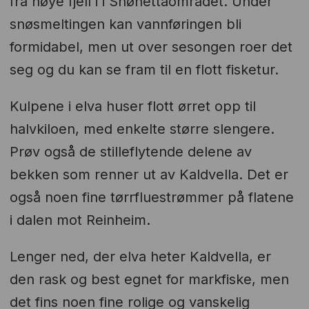
fra høye fjell i i Snøhettaområdet. Under
snøsmeltingen kan vannføringen bli
formidabel, men ut over sesongen roer det
seg og du kan se fram til en flott fisketur.
Kulpene i elva huser flott ørret opp til
halvkiloen, med enkelte større slengere.
Prøv også de stilleflytende delene av
bekken som renner ut av Kaldvella. Det er
også noen fine tørrfluestrømmer på flatene
i dalen mot Reinheim.
Lenger ned, der elva heter Kaldvella, er
den rask og best egnet for markfiske, men
det fins noen fine rolige og vanskelig