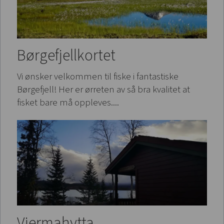
Børgefjellkortet
Vi ønsker velkommen til fiske i fantastiske
Børgefjell! Her er ørreten av så bra kvalitet at
fisket bare må oppleves....
Viermahytta