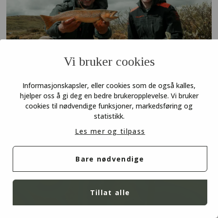
Vi bruker cookies
Fiskelykke i Gausdal
Informasjonskapsler, eller cookies som de også kalles,
hjelper oss å gi deg en bedre brukeropplevelse. Vi bruker
Anton traff blink på turen til Gausdal. Her får du
cookies til nødvendige funksjoner, markedsføring og
tipsene som lar deg gjenta suksessen, rett fra
statistikk.
de lommekjente i Gausdal fjellstyre.
Les mer og tilpass
Bare nødvendige
Tillat alle