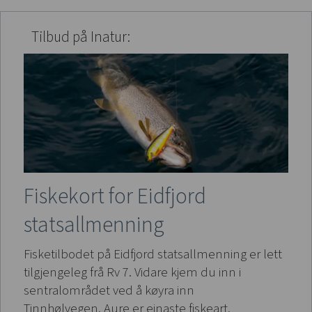
Tilbud på Inatur:
Fiskekort for Eidfjord
statsallmenning
Fisketilbodet på Eidfjord statsallmenning er lett
tilgjengeleg frå Rv 7. Vidare kjem du inn i
sentralområdet ved å køyra inn
Tinnhølvegen. Aure er einaste fiskeart.