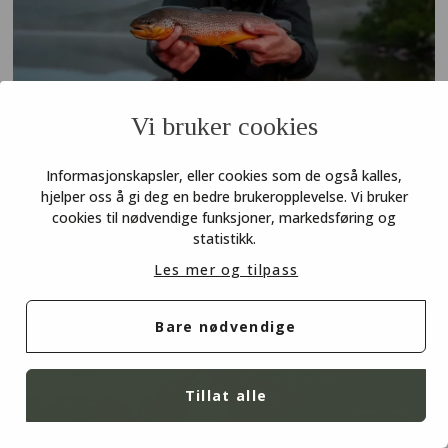
Ørretbett i Børgefjell
Vi bruker cookies
Ørreten i Børgefjell imponerte Inatur-
Informasjonskapsler, eller cookies som de også kalles,
ambassadør Anton. Finn veien til fjellørreten i
hjelper oss å gi deg en bedre brukeropplevelse. Vi bruker
vann og elv med tips fra de lokalkjente i Røyrvik
cookies til nødvendige funksjoner, markedsføring og
statistikk.
fjellstyre.
Les mer og tilpass
Bare nødvendige
Tillat alle