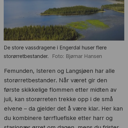
De store vassdragene i Engerdal huser flere
storørretbestander.
Foto: Bjørnar Hansen
Femunden, Isteren og Langsjøen har alle
storørretbestander. Når været gir den
første skikkelige flommen etter midten av
juli, kan storørreten trekke opp i de små
elvene – da gjelder det å være klar. Her kan
du kombinere tørrfluefiske etter harr og
stasjonær ørret om dagen, mens du frister