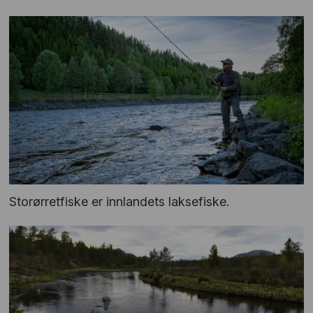
Storørretfiske er innlandets laksefiske.