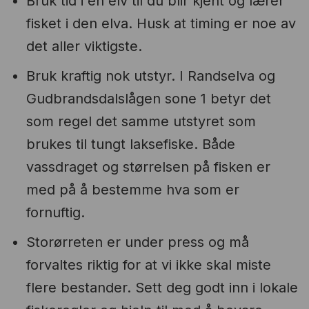
Bruk tid i en elv til du blir kjent og lærer
fisket i den elva. Husk at timing er noe av
det aller viktigste.
Bruk kraftig nok utstyr. I Randselva og
Gudbrandsdalslågen sone 1 betyr det
som regel det samme utstyret som
brukes til tungt laksefiske. Både
vassdraget og størrelsen på fisken er
med på å bestemme hva som er
fornuftig.
Storørreten er under press og må
forvaltes riktig for at vi ikke skal miste
flere bestander. Sett deg godt inn i lokale