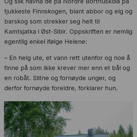
Og slik havna de på Nordre Borthuskoia på
tjukkeste Finnskogen, blant abbor og elg og
barskog som strekker seg helt til
Kamtsjatka i Øst-Sibir. Oppskriften er nemlig
egentlig enkel ifølge Helene:
– En helg ute, et vann rett utenfor og noe å
finne på som ikke krever mer enn et bål og
en robåt. Slitne og fornøyde unger, og
derfor fornøyde foreldre, forklarer hun.