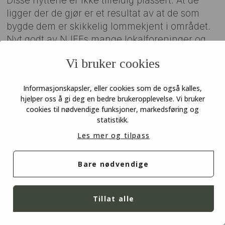
Disse hyttene er ikke tilfeldig plassert. At de
ligger der de gjør er et resultat av at de som
bygde dem er skikkelig lommekjent i området.
Nyt godt av NJFFs mange lokalforeninger og
tilbudene deres, neste gang du vil på en
Vi bruker cookies
skikkelig naturlig norgesferie.
Informasjonskapsler, eller cookies som de også kalles,
hjelper oss å gi deg en bedre brukeropplevelse. Vi bruker
cookies til nødvendige funksjoner, markedsføring og
statistikk.
Les mer og tilpass
Bare nødvendige
COOKIES
PERSONVERN
Tillat alle