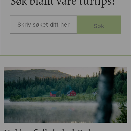
Søk blant våre turtips!
Søk