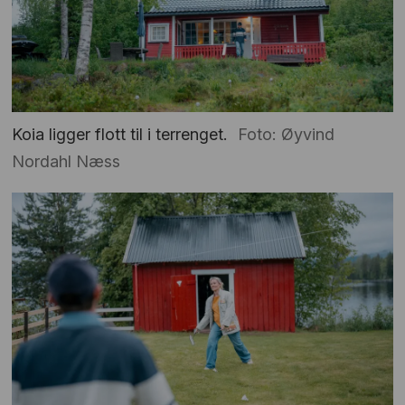
Koia ligger flott til i terrenget.
Foto: Øyvind
Nordahl Næss