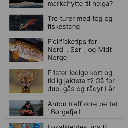
markahytte til helga?
Tre turer med tog og
fiskestang
Fjellfisketips for
Nord-, Sør-, og Midt-
Norge
Frister ledige kort og
tidlig jaktstart? Gå for
due, gås og rådyr i år
Anton traff ørretbettet
i Børgefjell
Lokalkjentes tips til