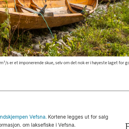
nok er i høyeste laget for godt fiske. Er du i området bør du besøke Engelskhuset (venstre i bildet), se laksen hoppe i fossen 
dlandskjempen Vefsna.
Kortene legges ut for salg
F
ormasjon. om laksefiske i Vefsna.