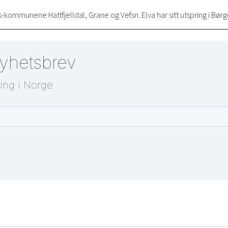
ommunene Hattfjelldal, Grane og Vefsn. Elva har sitt utspring i Børge
nyhetsbrev
ting i Norge