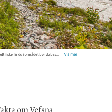
og få med deg de historiske bildene av laksefisket i gamle dager.
akta om Vefsna