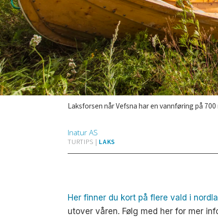
Laksforsen når Vefsna har en vannføring på 700 m³/s er et imponerende skue, selv om det 
Inatur
AS
TURTIPS |
LAKS
Her finner du kort på flere vald i nor
utover våren. Følg med her for mer inf