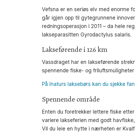
Vefsna er en seriøs elv med enorme fos
går igjen opp til gytegrunnene innover
redningsoperasjon i 2011 – da hele reg
lakseparasitten Gyrodactylus salaris.
Lakseførende i 126 km
Vassdraget har en lakseførende strekn
spennende fiske- og friluftsmuligheter
På Inaturs laksebørs kan du sjekke fan
Spennende område
Enten du foretrekker lettere fiske ette
variere lakseferien med godt havfiske, 
Vil du leie en hytte i nærheten er Kvalf