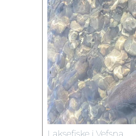
Laksefiske i Vefsna