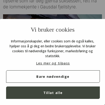
tipsene som lar deg gjenta suksessen, rett fra
de lommekjente i Gausdal fjellstyre.
Vi bruker cookies
Informasjonskapsler, eller cookies som de også kalles,
hjelper oss å gi deg en bedre brukeropplevelse. Vi bruker
cookies til nødvendige funksjoner, markedsføring og
statistikk.
Les mer og tilpass
Fjellfisketips for Nord-, Sør-, og
Midt-Norge
Bare nødvendige
Tre utleiehytter i fjellet, tre fiskekort, tre
landsdeler. Felles for dem er ørret eller røye i
Tillat alle
vann du ser fra hytteveggen. Utleierne er to
fjellstyrer og en jeger- og fiskerforening og det