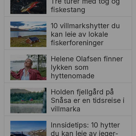
Tre turer med tog og
fiskestang
10 villmarkshytter du
kan leie av lokale
fiskerforeninger
Helene Olafsen finner
lykken som
hyttenomade
Holden fjellgård på
Snåsa er en tidsreise i
villmarka
Innsidetips: 10 hytter
du kan leie av jeger-