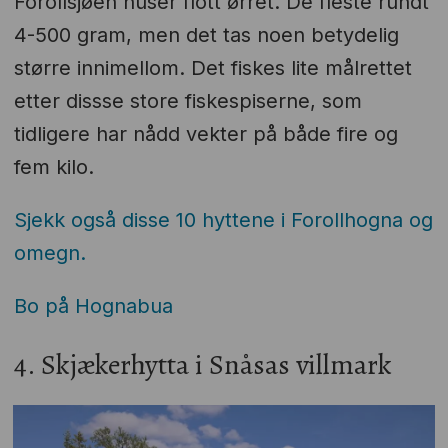
Forollsjøen huser flott ørret. De fleste rundt
4-500 gram, men det tas noen betydelig
større innimellom. Det fiskes lite målrettet
etter dissse store fiskespiserne, som
tidligere har nådd vekter på både fire og
fem kilo.
Sjekk også disse 10 hyttene i Forollhogna og
omegn.
Bo på Hognabua
4. Skjækerhytta i Snåsas villmark