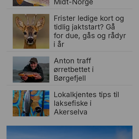
Midt-Norge
Frister ledige kort og
tidlig jaktstart? Gå
for due, gås og rådyr
i år
Anton traff
ørretbettet i
Børgefjell
Lokalkjentes tips til
laksefiske i
Akerselva