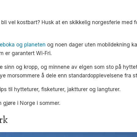
bli vel kostbart? Husk at en skikkelig norgesferie med fok
eboka og planeten
og noen dager uten mobildekning ka
m er garantert Wi-Fri.
de sinn og kropp, og minnene av elgen som sto på hytte
 mye morsommere å dele enn standardopplevelsene fra s
s til hytteturer, fisketurer, jaktturer og langturer.
an gjøre i Norge i sommer.
rk