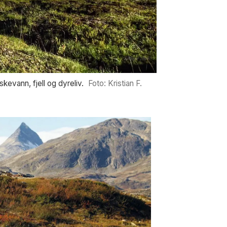
skevann, fjell og dyreliv.
Foto: Kristian F.