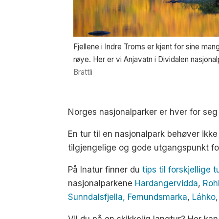
Fjellene i Indre Troms er kjent for sine ma
røye. Her er vi Anjavatn i Dividalen nasjonal
Brattli
Norges nasjonalparker er hver for seg k
En tur til en nasjonalpark behøver ikk
tilgjengelige og gode utgangspunkt for
På Inatur finner du
tips til forskjellige t
nasjonalparkene
Hardangervidda
,
Roh
Sunndalsfjella,
Femundsmarka
,
Láhko