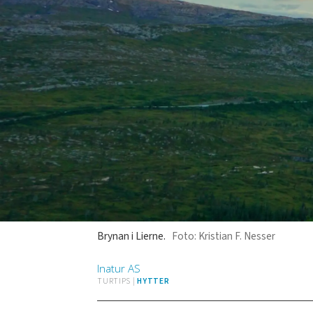
Brynan i Lierne.
Foto: Kristian F. Nesser
Inatur
AS
TURTIPS |
HYTTER