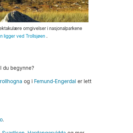
spektakulære omgivelser i nasjonalparkene
n ligger ved Trollsjøen
.
kal du begynne?
orollhogna
og i
Femund-Engerdal
er lett
o
.