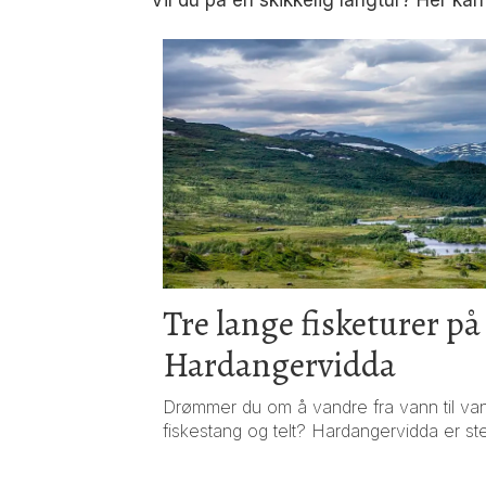
Vil du på en skikkelig langtur? Her kan 
Tre lange fisketurer på
Hardangervidda
Drømmer du om å vandre fra vann til vann,
fiskestang og telt? Hardangervidda er st