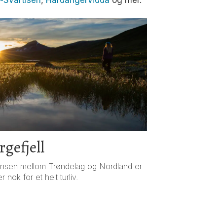
et-Svartisen
,
Hardangervidda
og mer.
rgefjell
rensen mellom Trøndelag og Nordland er
 nok for et helt turliv.