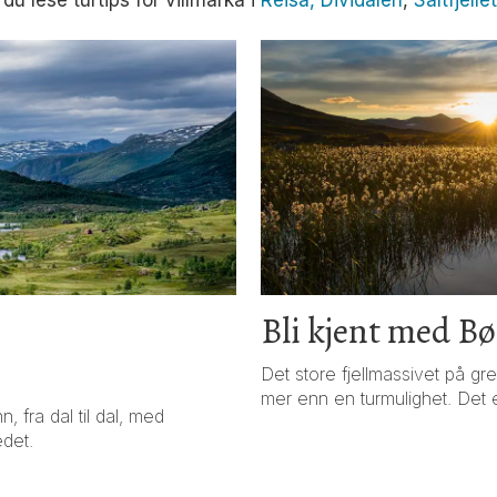
du lese turtips for villmarka i
Reisa, Dividalen
,
Saltfjell
Bli kjent med Bø
Det store fjellmassivet på g
mer enn en turmulighet. Det er
 fra dal til dal, med
edet.