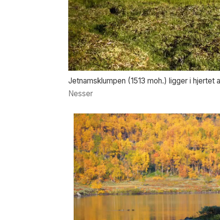
Jetnamsklumpen (1513 moh.) ligger i hjertet av
Nesser