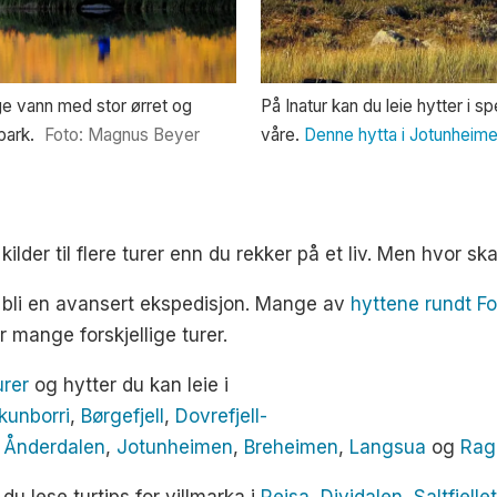
nge vann med stor ørret og
På Inatur kan du leie hytter i 
park.
Foto: Magnus Beyer
våre.
Denne hytta i Jotunheime
ilder til flere turer enn du rekker på et liv. Men hvor s
e bli en avansert ekspedisjon. Mange av
hyttene rundt F
 mange forskjellige turer.
urer
og hytter du kan leie i
kunborri
,
Børgefjell
,
Dovrefjell-
,
Ånderdalen
,
Jotunheimen
,
Breheimen
,
Langsua
og
Rag