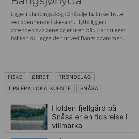
Bangsjøhytta
Ligger i blandingsskog i Snåsafjella. Enkel hytte
ved spennende fiskevann. Hytta ligger i
østenden av sjøene og er uten båt. Har du egen
båt kan du legge den ut ved Bangsjødammen.
FISKE
ØRRET
TRØNDELAG
TIPS FRA LOKALKJENTE
SNÅSA
Holden fjellgård på
Snåsa er en tidsreise i
villmarka