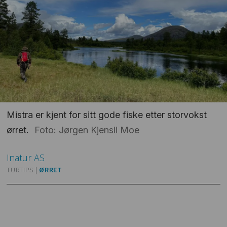
Mistra er kjent for sitt gode fiske etter storvokst
ørret.
Foto: Jørgen Kjensli Moe
Inatur
AS
TURTIPS |
ØRRET