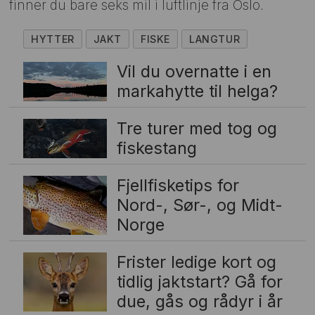
finner du bare seks mil i luftlinje fra Oslo.
HYTTER
JAKT
FISKE
LANGTUR
Vil du overnatte i en
markahytte til helga?
Tre turer med tog og
fiskestang
Fjellfisketips for
Nord-, Sør-, og Midt-
Norge
Frister ledige kort og
tidlig jaktstart? Gå for
due, gås og rådyr i år