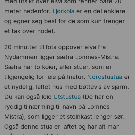
med utsikt over elva som renner bare 20
meter nedenfor.
Ljørkoia
er en del enklere
og egner seg best for de som kun trenger
et tak over hodet.
20 minutter til fots oppover elva fra
Nydammen ligger sætra Lomnes-Mistra.
Sætra har to koier, eller stuer, som er
tilgjengelig for leie på Inatur.
Nordstustua
er
et nydelig, laftet hus med bøttevis av sjarm.
Du kan også leie
Utstustua
(De har en
ryddig tilnærming til navn på Lomnes-
Mistra), som ligger et steinkast lenger sør.
Også denne stua er laftet og har alt man