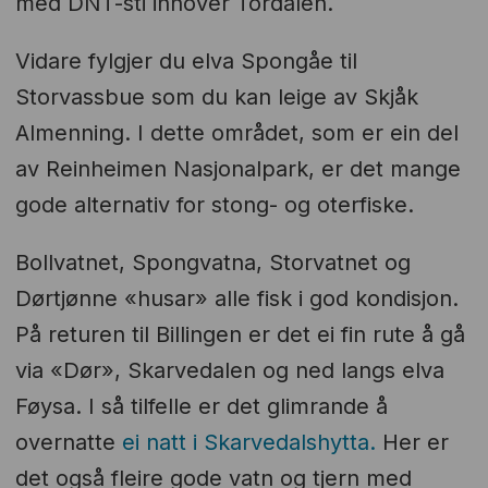
med DNT-sti innover Tordalen.
Vidare fylgjer du elva Spongåe til
Storvassbue som du kan leige av Skjåk
Almenning. I dette området, som er ein del
av Reinheimen Nasjonalpark, er det mange
gode alternativ for stong- og oterfiske.
Bollvatnet, Spongvatna, Storvatnet og
Dørtjønne «husar» alle fisk i god kondisjon.
På returen til Billingen er det ei fin rute å gå
via «Dør», Skarvedalen og ned langs elva
Føysa. I så tilfelle er det glimrande å
overnatte
ei natt i Skarvedalshytta.
Her er
det også fleire gode vatn og tjern med