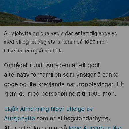
Aursjohytta og bua ved sidan er lett tilgjengeleg
med bil og lèt deg starta turen på 1000 moh.
Utsikten er også heilt ok.
Området rundt Aursjoen er eit godt
alternativ for familien som ynskjer å sanke
gode og lite krevjande naturopplevingar. Hit
kjem du med personbil heilt til 1000 moh.
Skjåk Almenning tilbyr utleige av
Aursjohytta
som er ei høgstandarhytte.
Alternativt kan du også
leige Aursjobua like