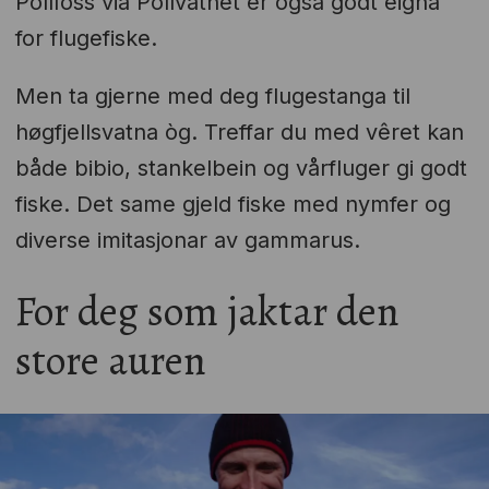
Pollfoss via Pollvatnet er også godt eigna
for flugefiske.
Men ta gjerne med deg flugestanga til
høgfjellsvatna òg. Treffar du med vêret kan
både bibio, stankelbein og vårfluger gi godt
fiske. Det same gjeld fiske med nymfer og
diverse imitasjonar av gammarus.
For deg som jaktar den
store auren