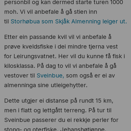
personbil og kan dermed starte turen 1000
moh. Vi vil anbefale å gå stien inn
til
Storhøbua som Skjåk Almenning leiger ut.
Etter ein passande kvil vil vi anbefale å
prøve kveldsfiske i dei mindre tjerna vest
for Leirungsvatnet. Her vil du kunne få fisk i
kilosklassa. På dag to vil vi anbefale å gå
vestover til
Sveinbue,
som også er ei av
almenninga sine utleigehytter.
Dette utgjer ei distanse på rundt 15 km,
men i flatt og lettgått terreng. På tur til
Sveinbue passerer du ei rekkje perler for
stong- og oterfiske. Jehanshøtjønne,