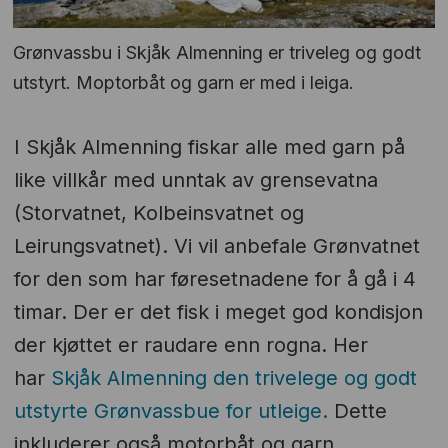
Grønvassbu i Skjåk Almenning er triveleg og godt
utstyrt. Moptorbåt og garn er med i leiga.
I Skjåk Almenning fiskar alle med garn på
like villkår med unntak av grensevatna
(Storvatnet, Kolbeinsvatnet og
Leirungsvatnet). Vi vil anbefale Grønvatnet
for den som har føresetnadene for å gå i 4
timar. Der er det fisk i meget god kondisjon
der kjøttet er raudare enn rogna. Her
har
Skjåk Almenning den trivelege og godt
utstyrte Grønvassbue for utleige.
Dette
inkluderer også motorbåt og garn.