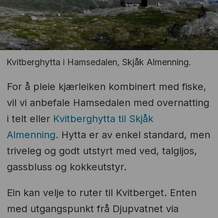
Kvitberghytta i Hamsedalen, Skjåk Almenning.
For å pleie kjærleiken kombinert med fiske,
vil vi anbefale Hamsedalen med overnatting
i telt eller
Kvitberghytta til Skjåk
Almenning.
Hytta er av enkel standard, men
triveleg og godt utstyrt med ved, talgljos,
gassbluss og kokkeutstyr.
Ein kan velje to ruter til Kvitberget. Enten
med utgangspunkt frå Djupvatnet via