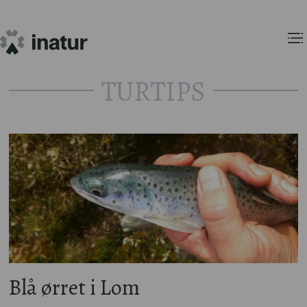
TURTIPS
Tag:
jotunheimen
Blå ørret i Lom