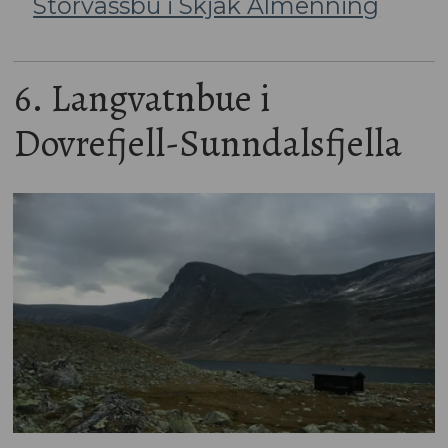
Storvassbu i Skjåk Almenning
6. Langvatnbue i
Dovrefjell-Sunndalsfjella