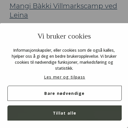
Mangi Bàkki Villmarkscamp ved
Leina
Vi bruker cookies
10. Storhøbu i Reinheimen
Informasjonskapsler, eller cookies som de også kalles,
hjelper oss å gi deg en bedre brukeropplevelse. Vi bruker
cookies til nødvendige funksjoner, markedsføring og
statistikk.
Les mer og tilpass
Bare nødvendige
Tillat alle