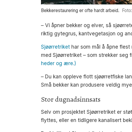
Bekkerestaurering er ofte hardt arbeid.
Foto
– Vi åpner bekker og elver, så sjøørret
riktig gytegrus, kantvegetasjon og and
Sjøørretriket
har som mål å åpne flest m
med Sjøørretriket – som strekker seg fra
heder og ære.)
– Du kan oppleve flott sjøørretfiske la
Små bekker kan produsere veldig mye fin
Stor dugnadsinnsats
Selv om prosjektet Sjøørretriket er stø
flyttes, eller en tidligere kanalisert be