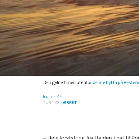
Den gylne timen utenfor
denne hytta på Vesterø
Inatur
AS
TURTIPS |
ØRRET
– Hele kyststripa fra Halden i øst til P