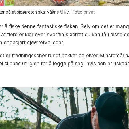
r på at sjøørreten skal våkne til liv.
Foto: privat
for å fiske denne fantastiske fisken. Selv om det er ma
t flere er klar over hvor fin sjøørret du kan få i disse d
 engasjert sjøørretveileder.
Det er fredningssoner rundt bekker og elver. Minstemål p
 slippes ut igjen for å legge på seg, hvis den er uskad