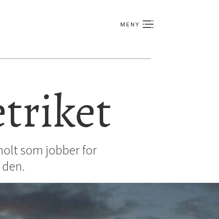
etriket
lholt som jobber for
 den.