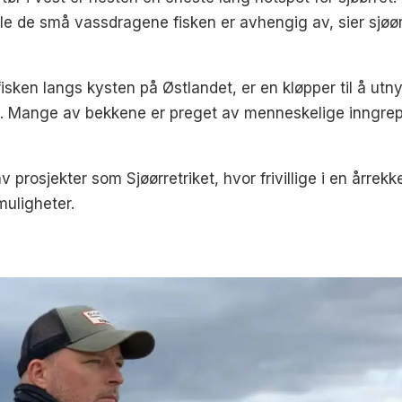
 alle de små vassdragene fisken er avhengig av, sier sjø
isken langs kysten på Østlandet, er en kløpper til å ut
jon. Mange av bekkene er preget av menneskelige inngre
v prosjekter som Sjøørretriket, hvor frivillige i en årrek
uligheter.