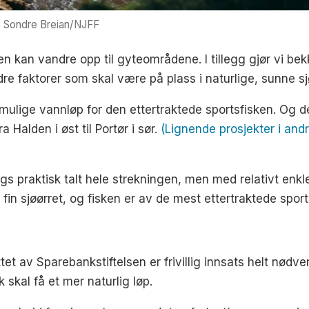
: Sondre Breian/NJFF
en kan vandre opp til gyteområdene. I tillegg gjør vi be
re faktorer som skal være på plass i naturlige, sunne s
ulige vannløp for den ettertraktede sportsfisken. Og det
 Halden i øst til Portør i sør.
(Lignende prosjekter i andr
ngs praktisk talt hele strekningen, men med relativt enkl
 sjøørret, og fisken er av de mest ettertraktede sportsfi
ttet av Sparebankstiftelsen er frivillig innsats helt nød
kk skal få et mer naturlig løp.