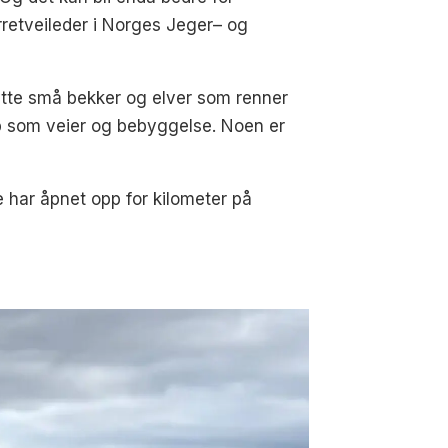
ørretveileder i Norges Jeger– og
nytte små bekker og elver som renner
p som veier og bebyggelse. Noen er
ke har åpnet opp for kilometer på