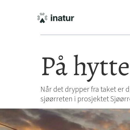
På hytte
Når det drypper fra taket er d
sjøørreten i prosjektet Sjøør