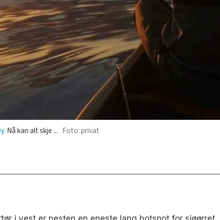
y.
Nå kan alt skje ...
Foto: privat
ortør i vest er nesten en eneste lang hotspot for sjøørret