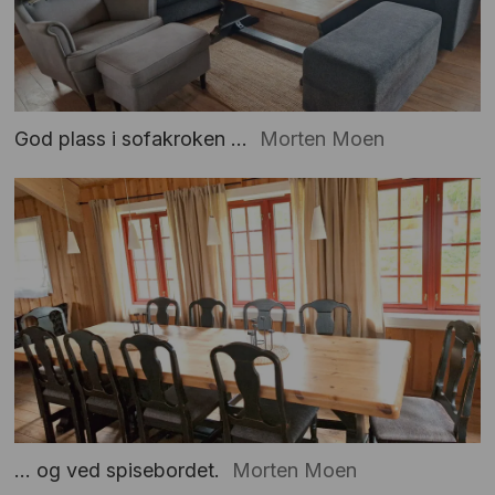
God plass i sofakroken ...
Morten Moen
... og ved spisebordet.
Morten Moen