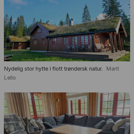
Nydelig stor hytte i flott trøndersk natur.
Marit
Lello