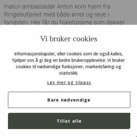
Inatur-ambassadør Anton kom hjem fra
Ringebufjellet med både ørret og røye i
fangsten. Her får du fisketipsene som dekker
hele fjellet, rett fra de lommekjente i Ringebu
Vi bruker cookies
fjellstyre.
Informasjonskapsler, eller cookies som de også kalles,
hjelper oss å gi deg en bedre brukeropplevelse. Vi bruker
cookies til nødvendige funksjoner, markedsføring og
statistikk.
Les mer og tilpass
Bare nødvendige
Tre turer med tog og fiskestang
Tillat alle
På tur uten bil? Her er tre hytter ved fiskevann