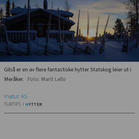
Gilså er en av flere fantastiske hytter Statskog leier ut i
Meråker.
Foto: Marit Lello
Inatur
AS
TURTIPS I
H
YTTER