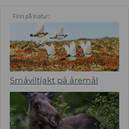
Finn på Inatur:
Småviltjakt på åremål