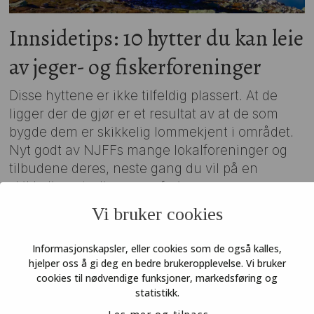
Innsidetips: 10 hytter du kan leie
av jeger- og fiskerforeninger
Disse hyttene er ikke tilfeldig plassert. At de
ligger der de gjør er et resultat av at de som
bygde dem er skikkelig lommekjent i området.
Nyt godt av NJFFs mange lokalforeninger og
tilbudene deres, neste gang du vil på en
skikkelig naturlig norgesferie.
Vi bruker cookies
Informasjonskapsler, eller cookies som de også kalles,
hjelper oss å gi deg en bedre brukeropplevelse. Vi bruker
cookies til nødvendige funksjoner, markedsføring og
statistikk.