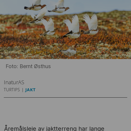
Foto: Bernt Østhus
Inatur
AS
TURTIPS |
JAKT
Åremålsleie av jaktterreng har lange