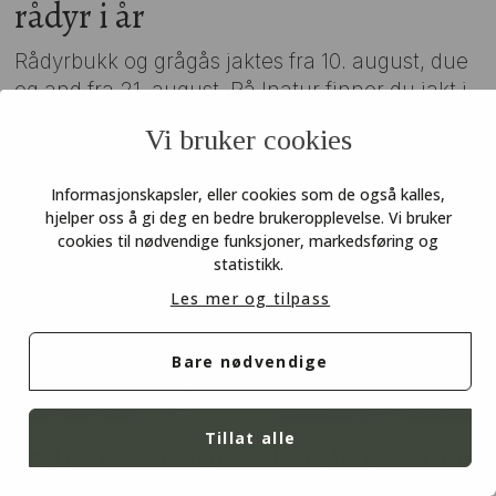
rådyr i år
Rådyrbukk og grågås jaktes fra 10. august, due
og and fra 21. august. På Inatur finner du jakt i
alle former og prisklasser. Her får du noen
Vi bruker cookies
utvalgte tips til hvor du kan legge høstens
jaktpremiere.
Informasjonskapsler, eller cookies som de også kalles,
hjelper oss å gi deg en bedre brukeropplevelse. Vi bruker
cookies til nødvendige funksjoner, markedsføring og
statistikk.
Les mer og tilpass
Bare nødvendige
Tillat alle
10 hyttetips for fiskende familier