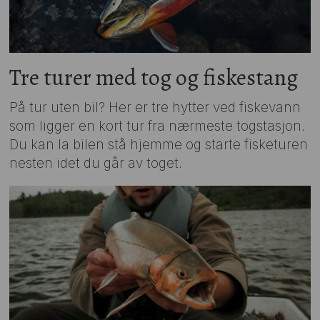
Tre turer med tog og fiskestang
På tur uten bil? Her er tre hytter ved fiskevann
som ligger en kort tur fra nærmeste togstasjon.
Du kan la bilen stå hjemme og starte fisketuren
nesten idet du går av toget.