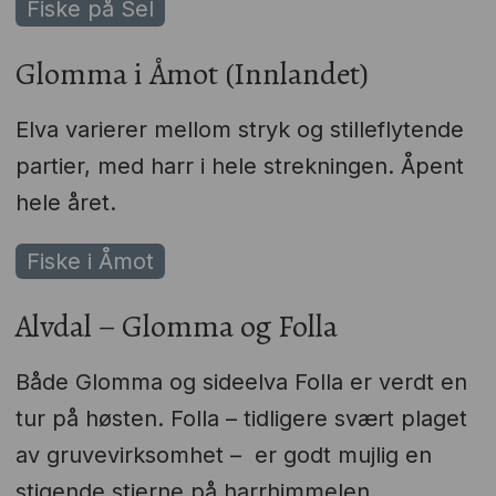
Fiske på Sel
Glomma i Åmot (Innlandet)
Elva varierer mellom stryk og stilleflytende
partier, med harr i hele strekningen. Åpent
hele året.
Fiske i Åmot
Alvdal – Glomma og Folla
Både Glomma og sideelva Folla er verdt en
tur på høsten. Folla – tidligere svært plaget
av gruvevirksomhet – er godt mujlig en
stigende stjerne på harrhimmelen.