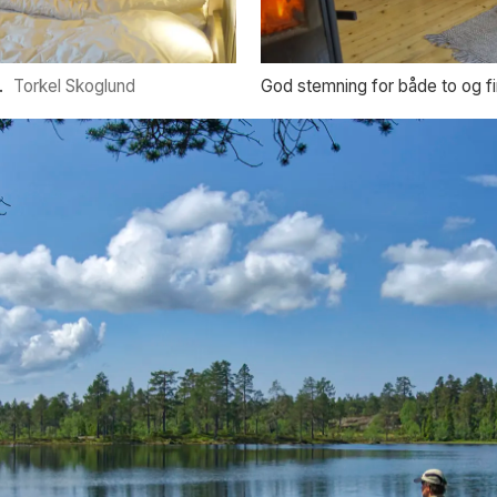
.
Torkel Skoglund
God stemning for både to og fi