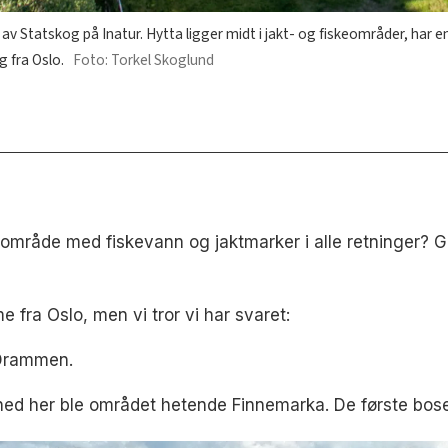
e av Statskog på Inatur. Hytta ligger midt i jakt- og fiskeområder, har e
g fra Oslo.
Foto: Torkel Skoglund
område med fiskevann og jaktmarker i alle retninger? Go
e fra Oslo, men vi tror vi har svaret:
 Drammen.
ned her ble området hetende Finnemarka. De første boset