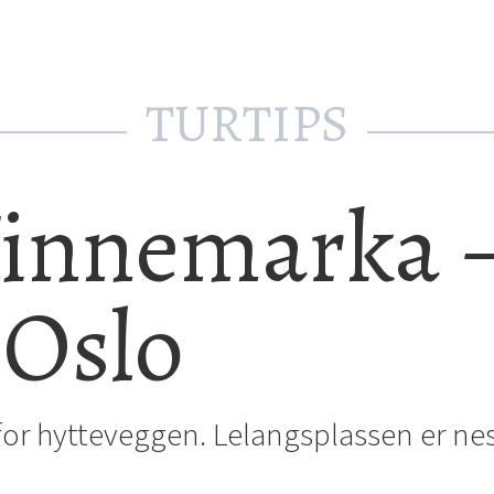
TURTIPS
Finnemarka 
 Oslo
nfor hytteveggen. Lelangsplassen er nes